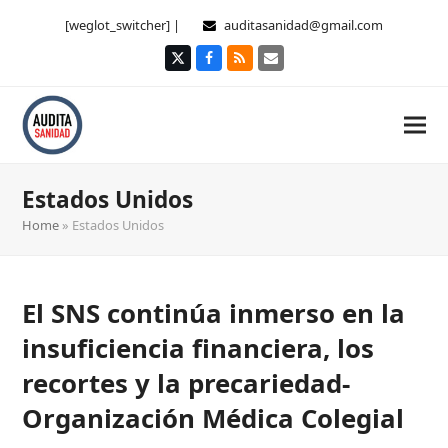
[weglot_switcher] |
auditasanidad@gmail.com
Twitter
Facebook
RSS
Correo
electrónico
Estados Unidos
Home
»
Estados Unidos
El SNS continúa inmerso en la
insuficiencia financiera, los
recortes y la precariedad-
Organización Médica Colegial