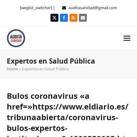
[weglot_switcher] |
auditasanidad@gmail.com
Twitter
Facebook
RSS
Correo
electrónico
Expertos en Salud Pública
Home
»
Expertos en Salud Pública
Bulos coronavirus «a
href=»https://www.eldiario.es/
tribunaabierta/coronavirus-
bulos-expertos-