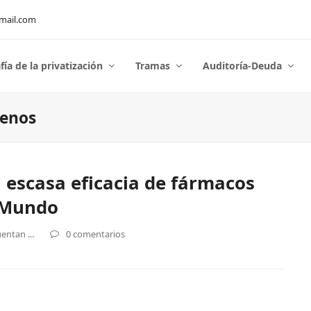
mail.com
fía de la privatización
Tramas
Auditoría-Deuda
genos
a escasa eficacia de fármacos
 Mundo
entan ...
0 comentarios