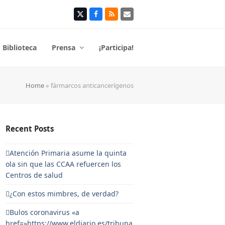
Twitter
Facebook
RSS
Correo
electrónico
Biblioteca
Prensa
¡Participa!
Home
»
fármarcos anticancerígenos
Recent Posts
Atención Primaria asume la quinta
ola sin que las CCAA refuercen los
Centros de salud
¿Con estos mimbres, de verdad?
Bulos coronavirus «a
href=»https://www.eldiario.es/tribuna