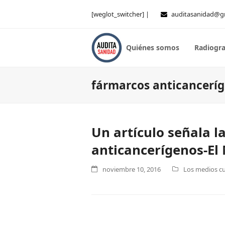
[weglot_switcher] |
auditasanidad@g
Quiénes somos
Radiogra
fármarcos anticancerí
Un artículo señala l
anticancerígenos-El
noviembre 10, 2016
Los medios cu