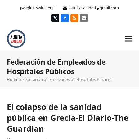
[weglot_switcher] |
auditasanidad@gmail.com
Twitter
Facebook
RSS
Correo
electrónico
Federación de Empleados de
Hospitales Públicos
Home
»
Federación de Empleados de Hospitales Públicos
El colapso de la sanidad
pública en Grecia-El Diario-The
Guardian