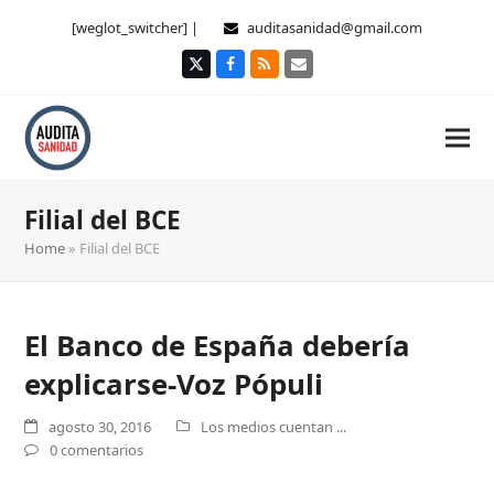
[weglot_switcher] |
auditasanidad@gmail.com
Twitter
Facebook
RSS
Correo
electrónico
Filial del BCE
Home
»
Filial del BCE
El Banco de España debería
explicarse-Voz Pópuli
agosto 30, 2016
Los medios cuentan ...
0 comentarios