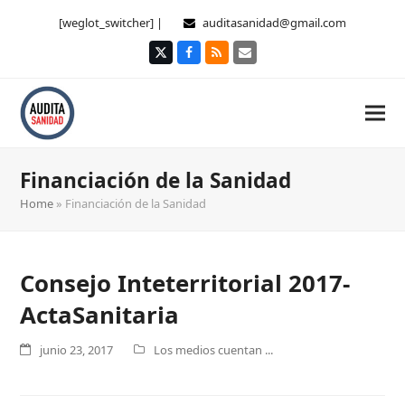
[weglot_switcher] |
auditasanidad@gmail.com
Twitter
Facebook
RSS
Correo
electrónico
Financiación de la Sanidad
Home
»
Financiación de la Sanidad
Consejo Inteterritorial 2017-
ActaSanitaria
junio 23, 2017
Los medios cuentan ...