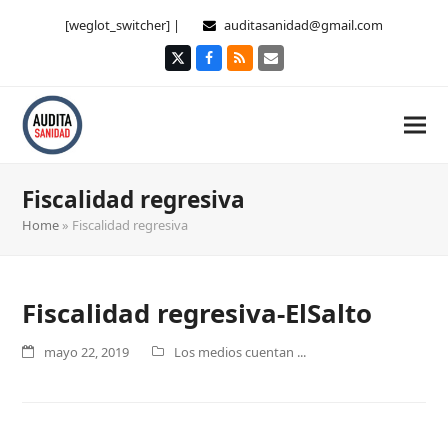
[weglot_switcher] |
auditasanidad@gmail.com
Twitter
Facebook
RSS
Correo
electrónico
Fiscalidad regresiva
Home
»
Fiscalidad regresiva
Fiscalidad regresiva-ElSalto
mayo 22, 2019
Los medios cuentan ...