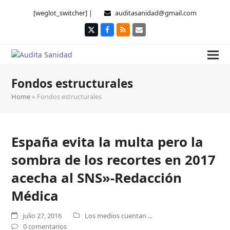
[weglot_switcher] |
auditasanidad@gmail.com
Twitter
Facebook
RSS
Correo
electrónico
Fondos estructurales
Home
»
Fondos estructurales
España evita la multa pero la
sombra de los recortes en 2017
acecha al SNS»-Redacción
Médica
julio 27, 2016
Los medios cuentan ...
0 comentarios