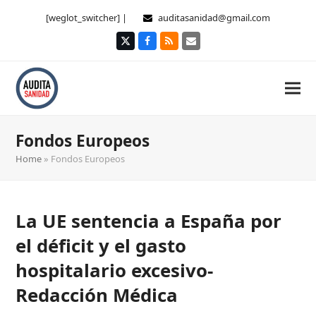
[weglot_switcher] |
auditasanidad@gmail.com
Twitter
Facebook
RSS
Correo
electrónico
Fondos Europeos
Home
»
Fondos Europeos
La UE sentencia a España por
el déficit y el gasto
hospitalario excesivo-
Redacción Médica