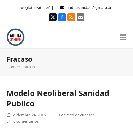
[weglot_switcher] |
auditasanidad@gmail.com
Twitter
Facebook
RSS
Correo
electrónico
Fracaso
Home
»
Fracaso
Modelo Neoliberal Sanidad-
Publico
diciembre 24, 2016
Los medios cuentan ...
0 comentarios