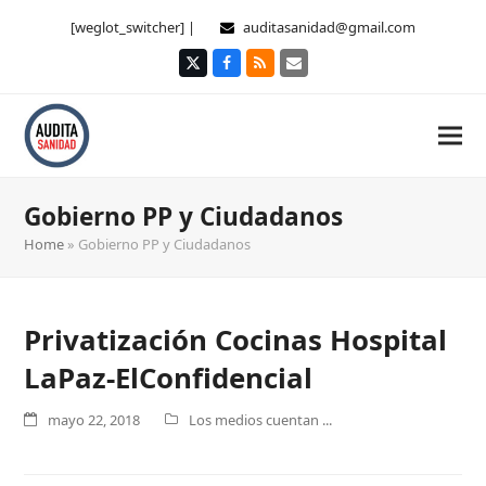
[weglot_switcher] |
auditasanidad@gmail.com
Twitter
Facebook
RSS
Correo
electrónico
Gobierno PP y Ciudadanos
Home
»
Gobierno PP y Ciudadanos
Privatización Cocinas Hospital
LaPaz-ElConfidencial
mayo 22, 2018
Los medios cuentan ...