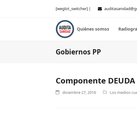
[weglot_switcher] |
auditasanidad@g
Quiénes somos
Radiogra
Gobiernos PP
Componente DEUDA I
diciembre 27, 2016
Los medios cue