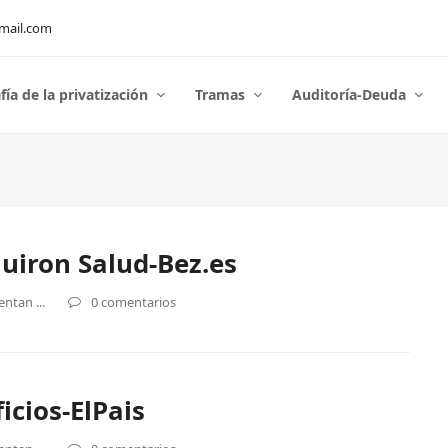
mail.com
fía de la privatización
Tramas
Auditoría-Deuda
uiron Salud-Bez.es
ntan ...
0 comentarios
icios-ElPais