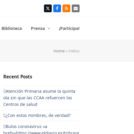
Twitter
Facebook
RSS
Correo
electrónico
Biblioteca
Prensa
¡Participa!
Home
»
Helios
Recent Posts
Atención Primaria asume la quinta
ola sin que las CCAA refuercen los
Centros de salud
¿Con estos mimbres, de verdad?
Bulos coronavirus «a
href=»https://www.eldiario.es/tribuna