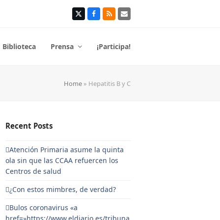
Twitter
Facebook
RSS
Correo
electrónico
Biblioteca
Prensa
¡Participa!
Home
»
Hepatitis B y C
Recent Posts
Atención Primaria asume la quinta
ola sin que las CCAA refuercen los
Centros de salud
¿Con estos mimbres, de verdad?
Bulos coronavirus «a
href=»https://www.eldiario.es/tribuna