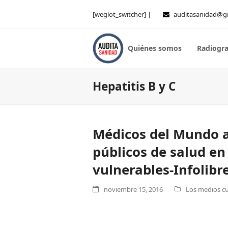
[weglot_switcher] |
auditasanidad@g
Quiénes somos
Radiogra
Hepatitis B y C
Médicos del Mundo a
públicos de salud en
vulnerables-Infolibr
noviembre 15, 2016
Los medios cu