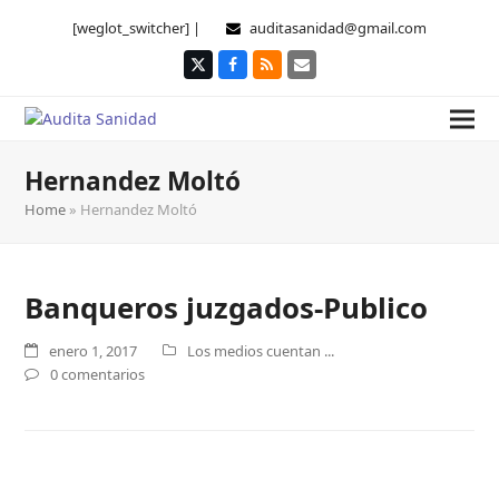
[weglot_switcher] |
auditasanidad@gmail.com
Twitter
Facebook
RSS
Correo
electrónico
Hernandez Moltó
Home
»
Hernandez Moltó
Banqueros juzgados-Publico
enero 1, 2017
Los medios cuentan ...
0 comentarios