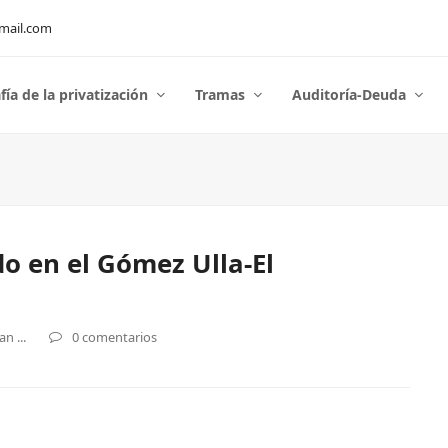
mail.com
fía de la privatización
Tramas
Auditoría-Deuda
o en el Gómez Ulla-El
n ...
0 comentarios