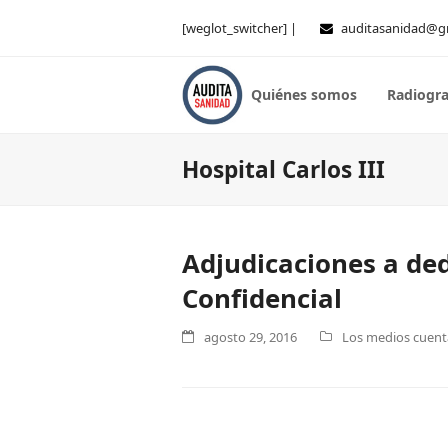
[weglot_switcher] |
auditasanidad@g
Quiénes somos
Radiogra
Hospital Carlos III
Adjudicaciones a ded
Confidencial
agosto 29, 2016
Los medios cuenta