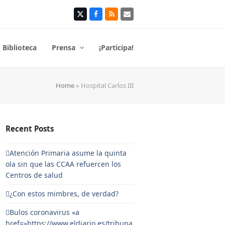
Twitter
Facebook
RSS
Correo
electrónico
Biblioteca
Prensa
¡Participa!
Home
»
Hospital Carlos III
Recent Posts
Atención Primaria asume la quinta
ola sin que las CCAA refuercen los
Centros de salud
¿Con estos mimbres, de verdad?
Bulos coronavirus «a
href=»https://www.eldiario.es/tribuna