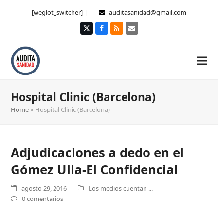
[weglot_switcher] |
auditasanidad@gmail.com
Twitter
Facebook
RSS
Correo
electrónico
Hospital Clinic (Barcelona)
Home
»
Hospital Clinic (Barcelona)
Adjudicaciones a dedo en el
Gómez Ulla-El Confidencial
agosto 29, 2016
Los medios cuentan ...
0 comentarios