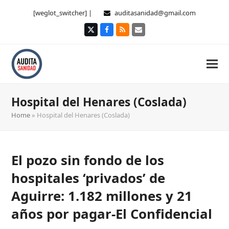
[weglot_switcher] |
auditasanidad@gmail.com
Twitter
Facebook
RSS
Correo
electrónico
Hospital del Henares (Coslada)
Home
»
Hospital del Henares (Coslada)
El pozo sin fondo de los
hospitales ‘privados’ de
Aguirre: 1.182 millones y 21
años por pagar-El Confidencial