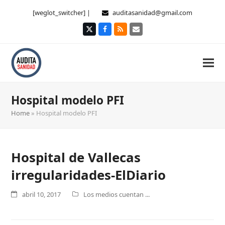
[weglot_switcher] |
auditasanidad@gmail.com
Twitter
Facebook
RSS
Correo
electrónico
Hospital modelo PFI
Home
»
Hospital modelo PFI
Hospital de Vallecas
irregularidades-ElDiario
abril 10, 2017
Los medios cuentan ...