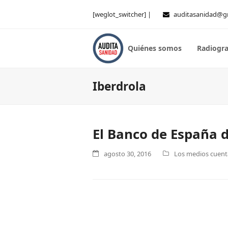
[weglot_switcher] |
auditasanidad@g
Quiénes somos
Radiogra
Iberdrola
El Banco de España d
agosto 30, 2016
Los medios cuenta