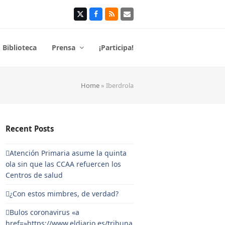
Twitter
Facebook
RSS
Correo
electrónico
Biblioteca
Prensa
¡Participa!
Home
»
Iberdrola
Recent Posts
Atención Primaria asume la quinta
ola sin que las CCAA refuercen los
Centros de salud
¿Con estos mimbres, de verdad?
Bulos coronavirus «a
href=»https://www.eldiario.es/tribuna