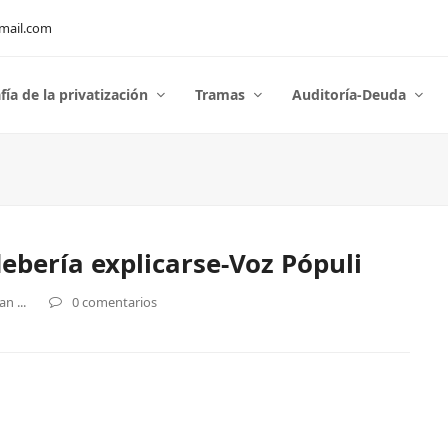
mail.com
fía de la privatización
Tramas
Auditoría-Deuda
ebería explicarse-Voz Pópuli
n ...
0 comentarios