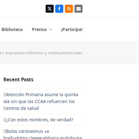
Twitter
Facebook
RSS
Correo
electrónico
Biblioteca
Prensa
¡Participa!
e
»
impuestos indirectos y medioambientales
Recent Posts
Atención Primaria asume la quinta
ola sin que las CCAA refuercen los
Centros de salud
¿Con estos mimbres, de verdad?
Bulos coronavirus «a
href=»https://www.eldiario.es/tribuna