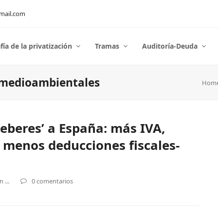
mail.com
fía de la privatización
Tramas
Auditoría-Deuda
 medioambientales
Hom
deberes’ a España: más IVA,
 menos deducciones fiscales-
 ...
0 comentarios