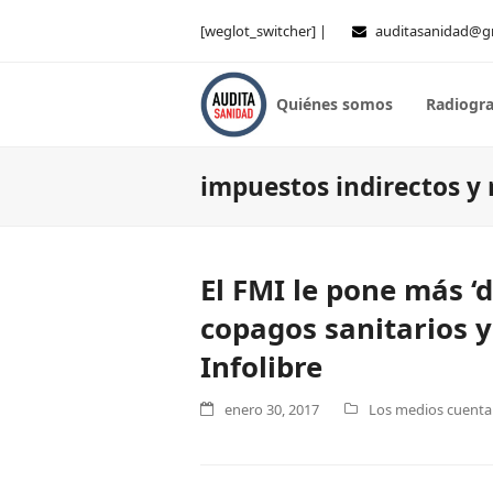
[weglot_switcher] |
auditasanidad@g
Quiénes somos
Radiogra
impuestos indirectos y
El FMI le pone más ‘
copagos sanitarios y
Infolibre
enero 30, 2017
Los medios cuentan