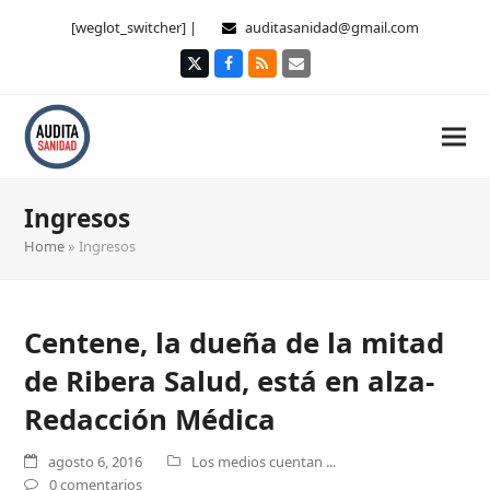
[weglot_switcher] |
auditasanidad@gmail.com
Twitter
Facebook
RSS
Correo
electrónico
Ingresos
Home
»
Ingresos
Centene, la dueña de la mitad
de Ribera Salud, está en alza-
Redacción Médica
agosto 6, 2016
Los medios cuentan ...
0 comentarios