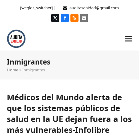
[weglot_switcher] |
auditasanidad@gmail.com
Twitter
Facebook
RSS
Correo
electrónico
Inmigrantes
Home
»
Inmigrantes
Médicos del Mundo alerta de
que los sistemas públicos de
salud en la UE dejan fuera a los
más vulnerables-Infolibre