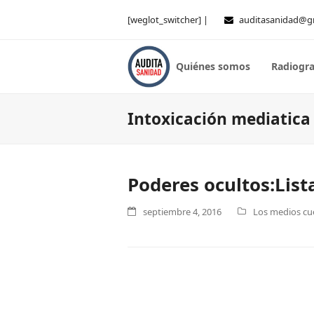
[weglot_switcher] |
auditasanidad@g
Quiénes somos
Radiogra
Intoxicación mediatica
Poderes ocultos:Lis
septiembre 4, 2016
Los medios cue