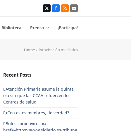
Twitter
Facebook
RSS
Correo
electrónico
Biblioteca
Prensa
¡Participa!
Home
»
Intoxicación mediatica
Recent Posts
Atención Primaria asume la quinta
ola sin que las CCAA refuercen los
Centros de salud
¿Con estos mimbres, de verdad?
Bulos coronavirus «a
href=»https://www.eldiario.es/tribuna