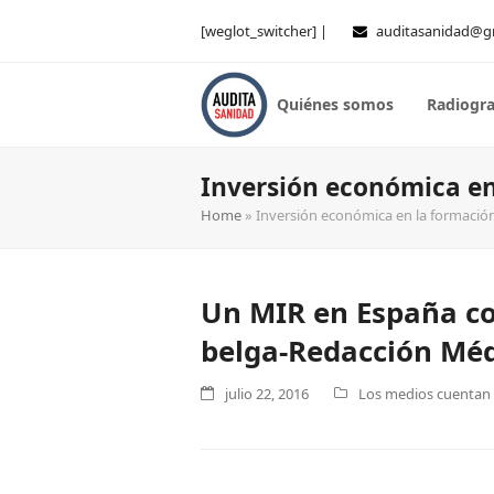
[weglot_switcher] |
auditasanidad@g
Quiénes somos
Radiogra
Inversión económica en
Home
»
Inversión económica en la formación
Un MIR en España co
belga-Redacción Mé
julio 22, 2016
Los medios cuentan .