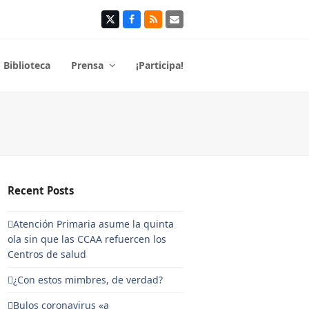
Twitter
Facebook
RSS
Correo
electrónico
Biblioteca
Prensa
¡Participa!
Recent Posts
Atención Primaria asume la quinta
ola sin que las CCAA refuercen los
Centros de salud
¿Con estos mimbres, de verdad?
Bulos coronavirus «a