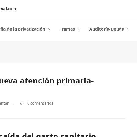
mail.com
fía de la privatización
Tramas
Auditoría-Deuda
nueva atención primaria-
ntan ...
0 comentarios
 caída del gasto sanitario