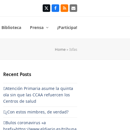
Twitter
Facebook
RSS
Correo
electrónico
Biblioteca
Prensa
¡Participa!
Home
»
Isfas
Recent Posts
Atención Primaria asume la quinta
ola sin que las CCAA refuercen los
Centros de salud
¿Con estos mimbres, de verdad?
Bulos coronavirus «a
href=»https://www.eldiario.es/tribuna