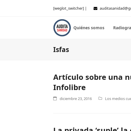
[weglot_switcher] |
auditasanidad@g
Quiénes somos
Radiogra
Isfas
Artículo sobre una 
Infolibre
diciembre 23, 2016
Los medios cue
La privada ‘suple’ la