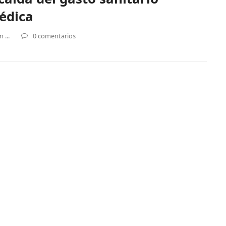
édica
 ...
0 comentarios