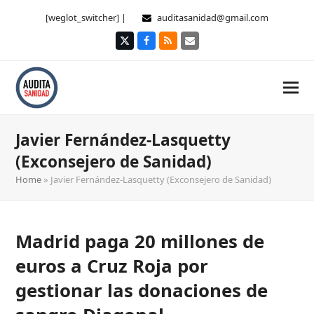
[weglot_switcher] |
auditasanidad@gmail.com
Twitter
Facebook
RSS
Correo
electrónico
Javier Fernández-Lasquetty
(Exconsejero de Sanidad)
Home
»
Javier Fernández-Lasquetty (Exconsejero de Sanidad)
Madrid paga 20 millones de
euros a Cruz Roja por
gestionar las donaciones de