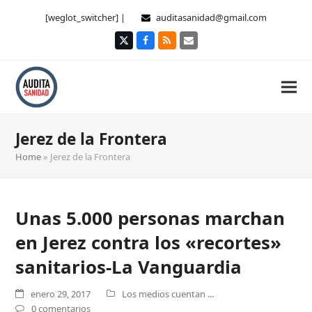
[weglot_switcher] |
auditasanidad@gmail.com
Twitter
Facebook
RSS
Correo
electrónico
Jerez de la Frontera
Home
»
Jerez de la Frontera
Unas 5.000 personas marchan
en Jerez contra los «recortes»
sanitarios-La Vanguardia
enero 29, 2017
Los medios cuentan ...
0 comentarios