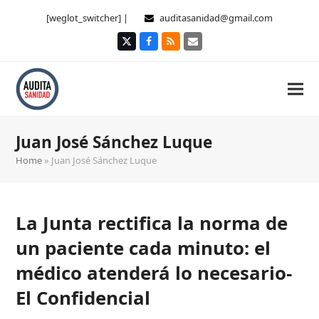
[weglot_switcher] |
auditasanidad@gmail.com
Twitter
Facebook
RSS
Correo
electrónico
Juan José Sánchez Luque
Home
»
Juan José Sánchez Luque
La Junta rectifica la norma de
un paciente cada minuto: el
médico atenderá lo necesario-
El Confidencial