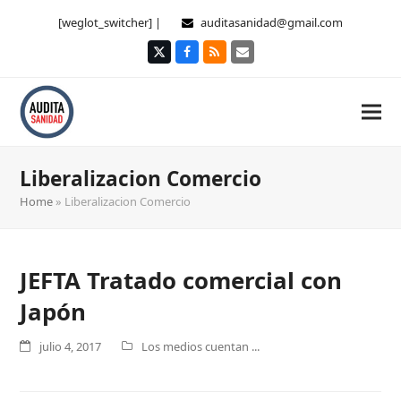
[weglot_switcher] |
auditasanidad@gmail.com
Twitter
Facebook
RSS
Correo
electrónico
Liberalizacion Comercio
Home
»
Liberalizacion Comercio
JEFTA Tratado comercial con
Japón
julio 4, 2017
Los medios cuentan ...