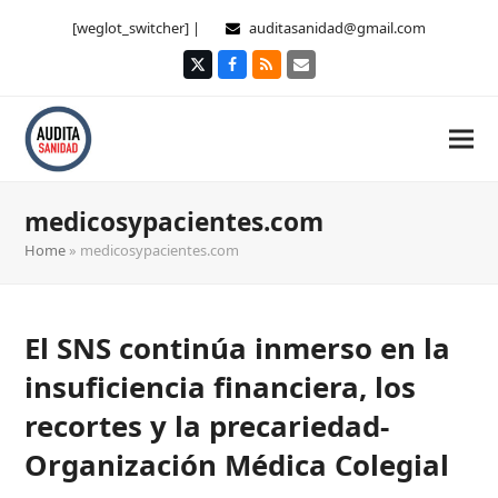
[weglot_switcher] |
auditasanidad@gmail.com
Twitter
Facebook
RSS
Correo
electrónico
medicosypacientes.com
Home
»
medicosypacientes.com
El SNS continúa inmerso en la
insuficiencia financiera, los
recortes y la precariedad-
Organización Médica Colegial