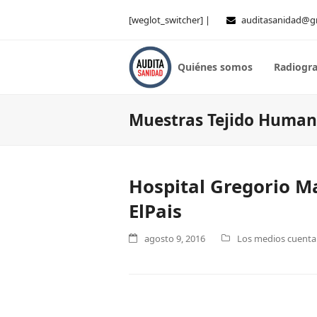
[weglot_switcher] |
auditasanidad@g
Quiénes somos
Radiogra
Muestras Tejido Huma
Hospital Gregorio 
ElPais
agosto 9, 2016
Los medios cuentan