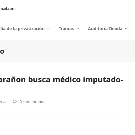
mail.com
fía de la privatización
Tramas
Auditoría-Deuda
no
Marañon busca médico imputado-
 ...
0 comentarios