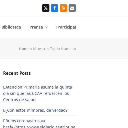
Twitter
Facebook
RSS
Correo
electrónico
Biblioteca
Prensa
¡Participa!
Home
»
Muestras Tejido Humano
Recent Posts
Atención Primaria asume la quinta
ola sin que las CCAA refuercen los
Centros de salud
¿Con estos mimbres, de verdad?
Bulos coronavirus «a
href=»https://www.eldiario.es/tribuna