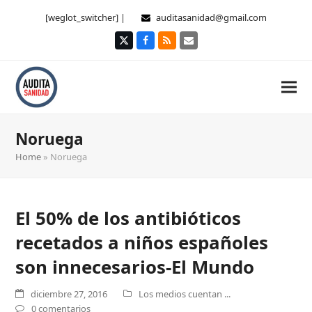
[weglot_switcher] |
auditasanidad@gmail.com
Twitter
Facebook
RSS
Correo
electrónico
Noruega
Home
»
Noruega
El 50% de los antibióticos
recetados a niños españoles
son innecesarios-El Mundo
diciembre 27, 2016
Los medios cuentan ...
0 comentarios