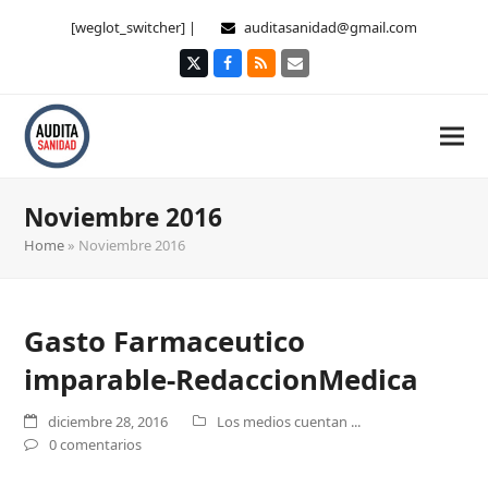
[weglot_switcher] |
auditasanidad@gmail.com
Twitter
Facebook
RSS
Correo
electrónico
Noviembre 2016
Home
»
Noviembre 2016
Gasto Farmaceutico
imparable-RedaccionMedica
diciembre 28, 2016
Los medios cuentan ...
0 comentarios