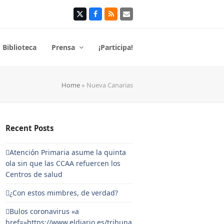
Twitter
Facebook
RSS
Correo
electrónico
Biblioteca
Prensa
¡Participa!
Home
»
Nueva Canarias
Recent Posts
Atención Primaria asume la quinta
ola sin que las CCAA refuercen los
Centros de salud
¿Con estos mimbres, de verdad?
Bulos coronavirus «a
href=»https://www.eldiario.es/tribuna