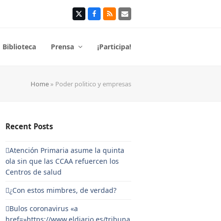
Twitter
Facebook
RSS
Correo
electrónico
Biblioteca
Prensa
¡Participa!
Home
»
Poder politico y empresas
Recent Posts
Atención Primaria asume la quinta
ola sin que las CCAA refuercen los
Centros de salud
¿Con estos mimbres, de verdad?
Bulos coronavirus «a
href=»https://www.eldiario.es/tribuna