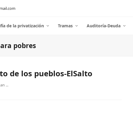
mail.com
fía de la privatización
Tramas
Auditoría-Deuda
para pobres
o de los pueblos-ElSalto
n ...