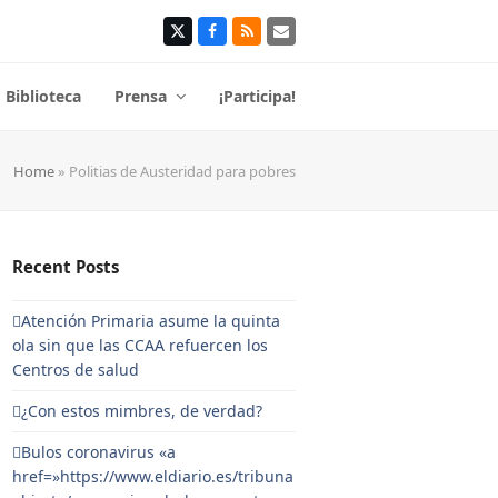
Twitter
Facebook
RSS
Correo
electrónico
Biblioteca
Prensa
¡Participa!
Home
»
Politias de Austeridad para pobres
Recent Posts
Atención Primaria asume la quinta
ola sin que las CCAA refuercen los
Centros de salud
¿Con estos mimbres, de verdad?
Bulos coronavirus «a
href=»https://www.eldiario.es/tribuna