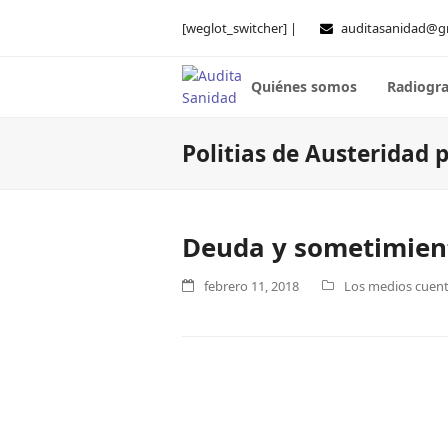
[weglot_switcher] |
auditasanidad@g
Quiénes somos
Radiogra
Politias de Austeridad 
Deuda y sometimient
febrero 11, 2018
Los medios cuenta