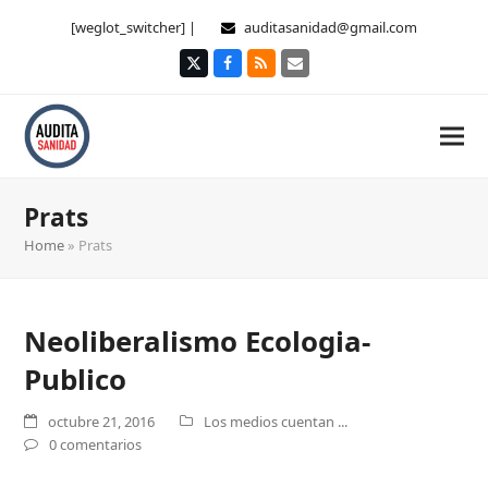
[weglot_switcher] |
auditasanidad@gmail.com
Twitter
Facebook
RSS
Correo
electrónico
Prats
Home
»
Prats
Neoliberalismo Ecologia-
Publico
octubre 21, 2016
Los medios cuentan ...
0 comentarios