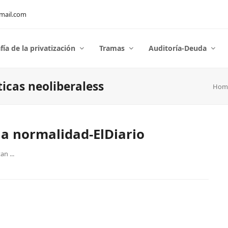
mail.com
fía de la privatización
Tramas
Auditoría-Deuda
ticas neoliberaless
Hom
la normalidad-ElDiario
n ...