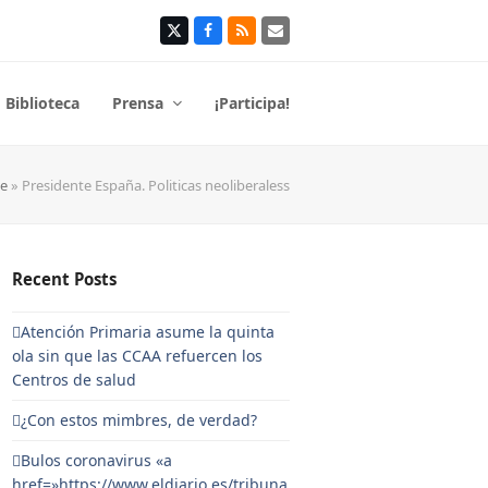
Twitter
Facebook
RSS
Correo
electrónico
Biblioteca
Prensa
¡Participa!
e
»
Presidente España. Politicas neoliberaless
Recent Posts
Atención Primaria asume la quinta
ola sin que las CCAA refuercen los
Centros de salud
¿Con estos mimbres, de verdad?
Bulos coronavirus «a
href=»https://www.eldiario.es/tribuna