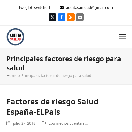
[weglot_switcher] |
auditasanidad@gmail.com
Twitter
Facebook
RSS
Correo
electrónico
Principales factores de riesgo para
salud
Home
»
Principales factores de riesgo para salud
Factores de riesgo Salud
España-ELPais
julio 27, 2018
Los medios cuentan ...