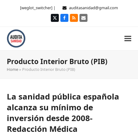
[weglot_switcher] |
auditasanidad@gmail.com
Twitter
Facebook
RSS
Correo
electrónico
Producto Interior Bruto (PIB)
Home
»
Producto Interior Bruto (PIB)
La sanidad pública española
alcanza su mínimo de
inversión desde 2008-
Redacción Médica