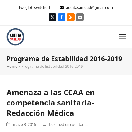
[weglot_switcher] |
auditasanidad@gmail.com
Twitter
Facebook
RSS
Correo
electrónico
Programa de Estabilidad 2016-2019
Home
»
Programa de Estabilidad 2016-2019
Amenaza a las CCAA en
competencia sanitaria-
Redacción Médica
mayo 3, 2016
Los medios cuentan ...