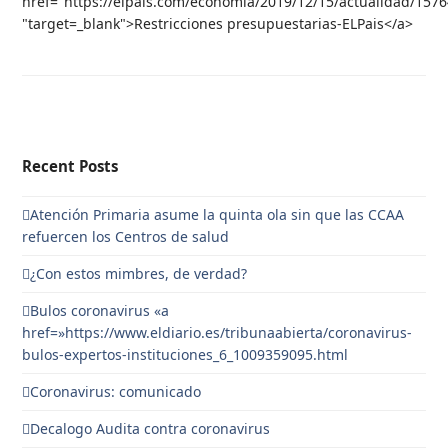
href="https://elpais.com/economia/2019/12/15/actualidad/157
"target=_blank">Restricciones presupuestarias-ELPais</a>
Recent Posts
Atención Primaria asume la quinta ola sin que las CCAA
refuercen los Centros de salud
¿Con estos mimbres, de verdad?
Bulos coronavirus «a
href=»https://www.eldiario.es/tribunaabierta/coronavirus-
bulos-expertos-instituciones_6_1009359095.html
Coronavirus: comunicado
Decalogo Audita contra coronavirus