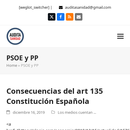
[weglot_switcher] |
auditasanidad@gmail.com
Twitter
Facebook
RSS
Correo
electrónico
PSOE y PP
Home
»
PSOE y PP
Consecuencias del art 135
Constitución Española
diciembre 16, 2019
Los medios cuentan ...
<a