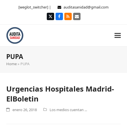
[weglot_switcher] |
auditasanidad@gmail.com
Twitter
Facebook
RSS
Correo
electrónico
PUPA
Home
»
PUPA
Urgencias Hospitales Madrid-
ElBoletin
enero 26, 2018
Los medios cuentan ...