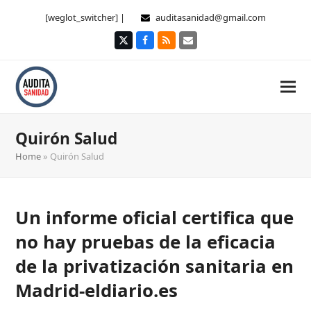
[weglot_switcher] |
auditasanidad@gmail.com
Twitter
Facebook
RSS
Correo
electrónico
Quirón Salud
Home
»
Quirón Salud
Un informe oficial certifica que
no hay pruebas de la eficacia
de la privatización sanitaria en
Madrid-eldiario.es