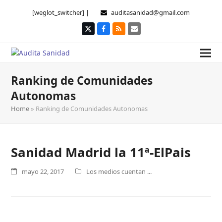
[weglot_switcher] |
auditasanidad@gmail.com
Twitter
Facebook
RSS
Correo
electrónico
Ranking de Comunidades
Autonomas
Home
»
Ranking de Comunidades Autonomas
Sanidad Madrid la 11ª-ElPais
mayo 22, 2017
Los medios cuentan ...