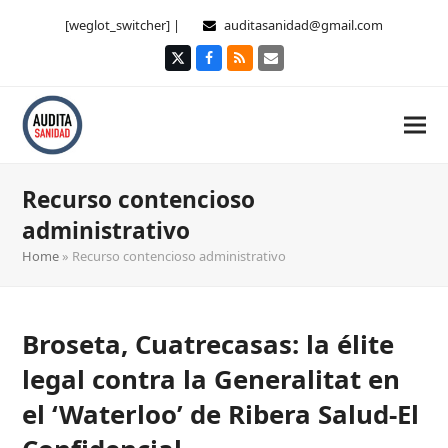
[weglot_switcher] |
auditasanidad@gmail.com
Twitter
Facebook
RSS
Correo
electrónico
Recurso contencioso
administrativo
Home
»
Recurso contencioso administrativo
Broseta, Cuatrecasas: la élite
legal contra la Generalitat en
el ‘Waterloo’ de Ribera Salud-El