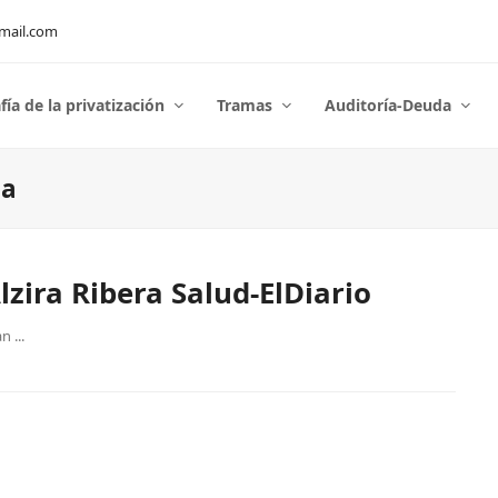
mail.com
fía de la privatización
Tramas
Auditoría-Deuda
ca
lzira Ribera Salud-ElDiario
 ...