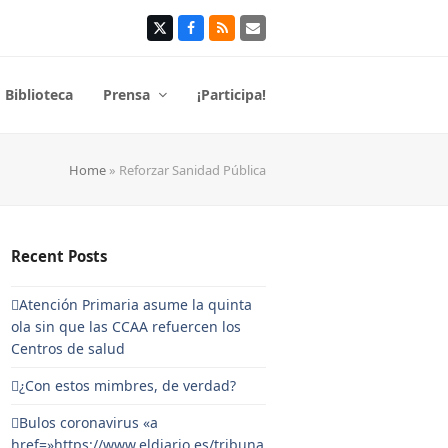
Twitter
Facebook
RSS
Correo
electrónico
Biblioteca
Prensa
¡Participa!
Home
»
Reforzar Sanidad Pública
Recent Posts
Atención Primaria asume la quinta
ola sin que las CCAA refuercen los
Centros de salud
¿Con estos mimbres, de verdad?
Bulos coronavirus «a
href=»https://www.eldiario.es/tribuna