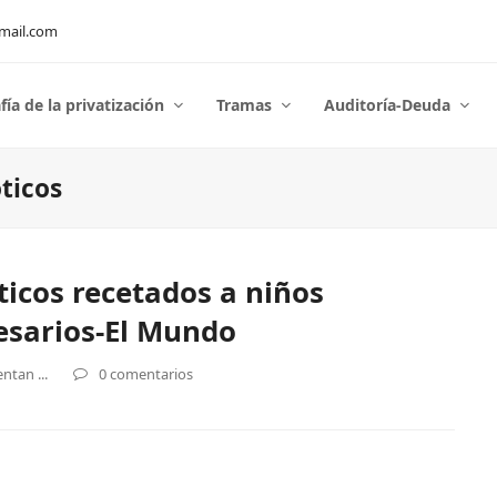
mail.com
fía de la privatización
Tramas
Auditoría-Deuda
óticos
óticos recetados a niños
esarios-El Mundo
ntan ...
0 comentarios