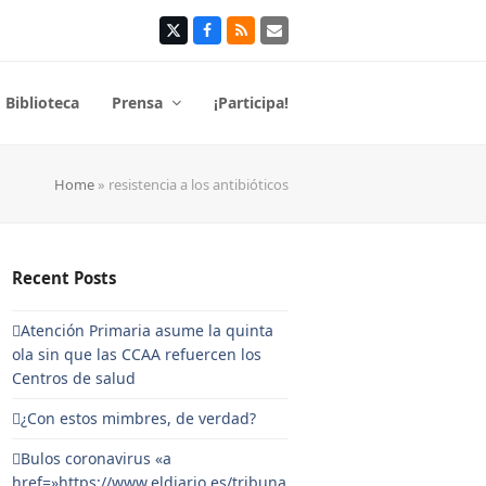
Twitter
Facebook
RSS
Correo
electrónico
Biblioteca
Prensa
¡Participa!
Home
»
resistencia a los antibióticos
Recent Posts
Atención Primaria asume la quinta
ola sin que las CCAA refuercen los
Centros de salud
¿Con estos mimbres, de verdad?
Bulos coronavirus «a
href=»https://www.eldiario.es/tribuna