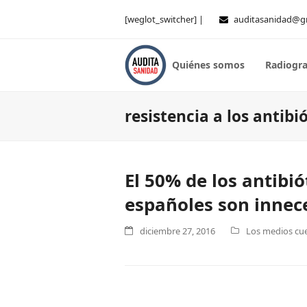
[weglot_switcher] |
auditasanidad@g
Quiénes somos
Radiogra
resistencia a los antibi
El 50% de los antibi
españoles son innec
diciembre 27, 2016
Los medios cue