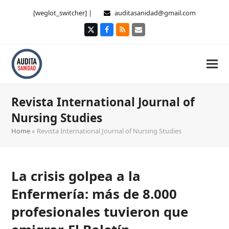
[weglot_switcher] |
auditasanidad@gmail.com
Twitter
Facebook
RSS
Correo
electrónico
Revista International Journal of
Nursing Studies
Home
»
Revista International Journal of Nursing Studies
La crisis golpea a la
Enfermería: más de 8.000
profesionales tuvieron que